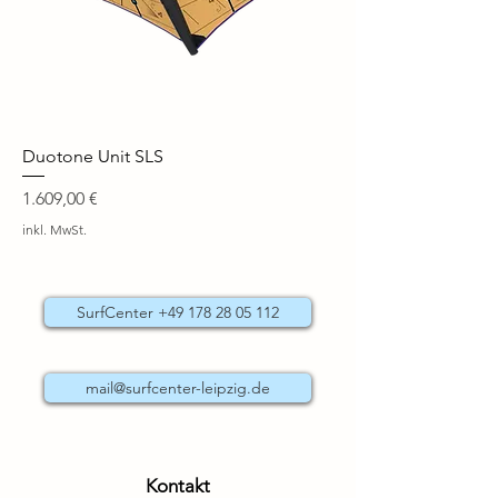
Duotone Unit SLS
Preis
1.609,00 €
inkl. MwSt.
SurfCenter +49 178 28 05 112
mail@surfcenter-leipzig.de
Kontakt