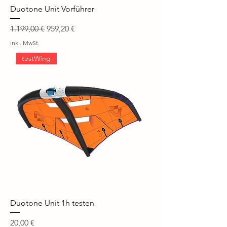
Duotone Unit Vorführer
Standardpreis
Sale-Preis
1.199,00 €
959,20 €
inkl. MwSt.
testWing
Duotone Unit 1h testen
Preis
20,00 €