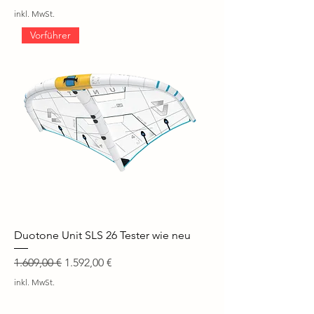
inkl. MwSt.
Vorführer
Duotone Unit SLS 26 Tester wie neu
Standardpreis
Sale-Preis
1.609,00 €
1.592,00 €
inkl. MwSt.