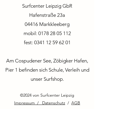
Surfcenter Leipzig GbR
Hafenstraße 23a
04416 Markkleeberg
mobil:
0178 28 05 112
fest:
0341 12 59 62 01
Am Cospudener See, Zöbigker Hafen,
Pier 1 befinden sich Schule, Verleih und
unser Surfshop.
©2024 von Surfcenter Leipzig
Impressum / Datenschutz
/
AGB
Igor +49 176 70 41 14 73