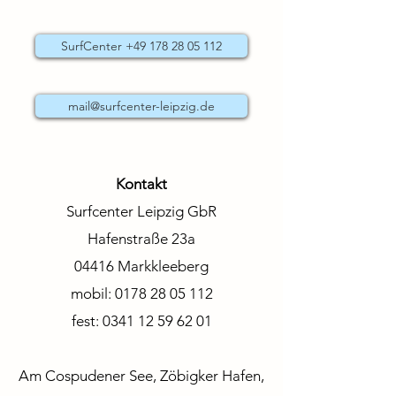
SurfCenter +49 178 28 05 112
mail@surfcenter-leipzig.de
Kontakt
Surfcenter Leipzig GbR
Hafenstraße 23a
04416 Markkleeberg
mobil:
0178 28 05 112
fest:
0341 12 59 62 01
Am Cospudener See, Zöbigker Hafen,