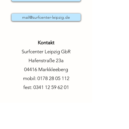
mail@surfcenter-leipzig.de
Kontakt
Surfcenter Leipzig GbR
Hafenstraße 23a
04416 Markkleeberg
mobil:
0178 28 05 112
fest:
0341 12 59 62 01
Am Cospudener See, Zöbigker Hafen,
Pier 1 befinden sich Schule, Verleih und
unser Surfshop.