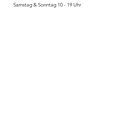
Samstag & Sonntag 10 - 19 Uhr
* witterungsbedingte Änderungen vorbehalten
* in den Ferien auch Montag & Dienstag
* auch mal bis Sonnenuntergang
* Materialausgabe bis eine Stunde vor
Feierabend
* auf Anfrage individuelle
Terminvereinbarungen möglich, auch
ausserhalb der Saison
NEWs via:
WhatsApp Kanal
WhatsApp Community