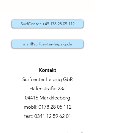
SurfCenter +49 178 28 05 112
mail@surfcenter-leipzig.de
Kontakt
Surfcenter Leipzig GbR
Hafenstraße 23a
04416 Markkleeberg
mobil:
0178 28 05 112
fest:
0341 12 59 62 01