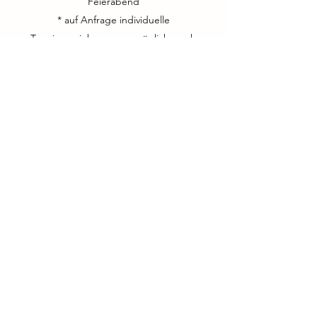
Feierabend
* auf Anfrage individuelle
Terminvereinbarungen möglich, auch
ausserhalb der Saison
NEWs via:
WhatsApp Kanal
WhatsApp Community
Newsletter: Immer auf dem Laufenden
bleiben
Vorname