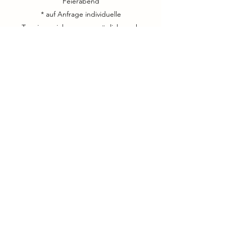
Feierabend
* auf Anfrage individuelle
Terminvereinbarungen möglich, auch
ausserhalb der Saison
NEWs via:
WhatsApp Kanal
WhatsApp Community
Newsletter: Immer auf dem Laufenden
bleiben
Vorname