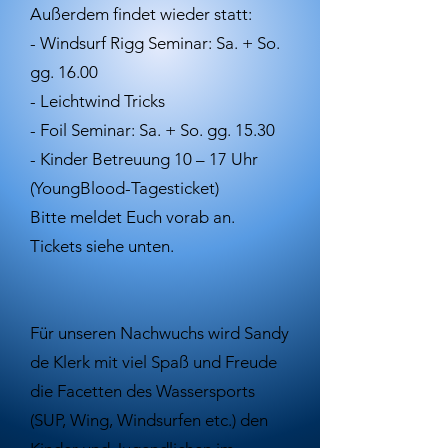
Außerdem findet wieder statt:
- Windsurf Rigg Seminar: Sa. + So.
gg. 16.00
- Leichtwind Tricks
- Foil Seminar: Sa. + So. gg. 15.30
- Kinder Betreuung 10 – 17 Uhr
(YoungBlood-Tagesticket)
Bitte meldet Euch vorab an.
Tickets siehe unten.
Für unseren Nachwuchs wird Sandy
de Klerk mit viel Spaß und Freude
die Facetten des Wassersports
(SUP, Wing, Windsurfen etc.) den