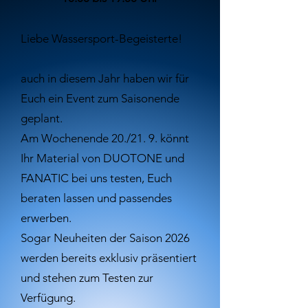
Liebe Wassersport-Begeisterte!
auch in diesem Jahr haben wir für
Euch ein Event zum Saisonende
geplant.
Am Wochenende 20./21. 9. könnt
Ihr Material von DUOTONE und
FANATIC bei uns testen, Euch
beraten lassen und passendes
erwerben.
Sogar Neuheiten der Saison 2026
werden bereits exklusiv präsentiert
und stehen zum Testen zur
Verfügung.