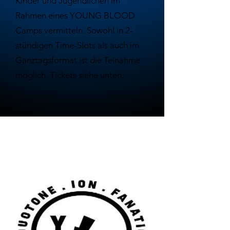
Kinder und Jugendlichen im
Rahmen eines YOUNG BLOOD
Camps vermitteln. Sowohl in 2-
stündigen Time-Slots als auch im
Ganztagsformat ist die Teinahme
möglich. Tickets siehe unten.