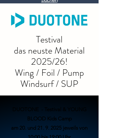
buchen
Testival
das neuste Material
2025/26!
Wing / Foil / Pump
Windsurf / SUP
DUOTONE - Testival
& YOUNG
BLOOD Kids Camp
am 20. und
21. 9. 2025
jeweils von
10:00 bis 19:00 Uhr