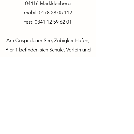
04416 Markkleeberg
mobil:
0178 28 05 112
fest:
0341 12 59 62 01
Am Cospudener See, Zöbigker Hafen,
Pier 1 befinden sich Schule, Verleih und
unser Surfshop.
©2024 von Surfcenter Leipzig
Impressum / Datenschutz
/
AGB
Igor +49 176 70 41 14 73
Sebastian +49 176 30 33 06 49