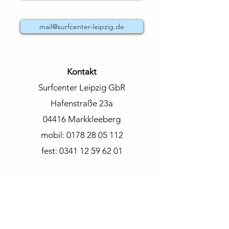
mail@surfcenter-leipzig.de
Kontakt
Surfcenter Leipzig GbR
Hafenstraße 23a
04416 Markkleeberg
mobil:
0178 28 05 112
fest:
0341 12 59 62 01
Am Cospudener See, Zöbigker Hafen,
Pier 1 befinden sich Schule, Verleih und
unser Surfshop.