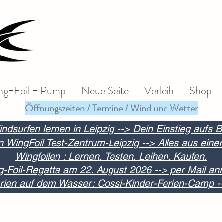
ng+Foil + Pump
Neue Seite
Verleih
Shop
Öffnungszeiten / Termine / Wind und Wetter
indsurfen lernen in Leipzig --> Dein Einstieg aufs B
n WingFoil Test-Zentrum-Leipzig --> Alles aus eine
Wingfoilen : Lernen. Testen. Leihen. Kaufen.
g-Foil-Regatta am 22. August 2026 --> per Mail a
ien auf dem Wasser: Cossi-Kinder-Ferien-Camp -