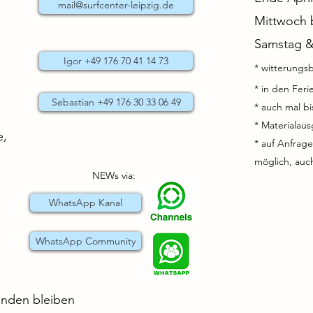
mail@surfcenter-leipzig.de
Mittwoch b
Samstag &
Igor +49 176 70 41 14 73
* witterungs
* in den Fer
Sebastian +49 176 30 33 06 49
* auch mal b
* Materialau
e,
* auf Anfrag
möglich, au
NEWs via:
WhatsApp Kanal
WhatsApp Community
enden bleiben