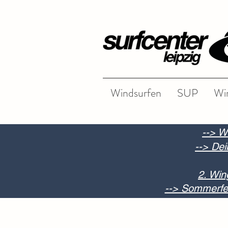
Windsurfen
SUP
Wi
--> W
--> Dei
2. Win
--> Sommerfer