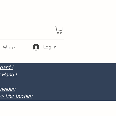
More
Log In
oard !
r Hand !
nmelden
-> hier buchen