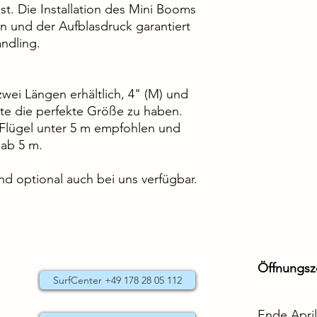
ist. Die Installation des Mini Booms
 und der Aufblasdruck garantiert
andling.
 zwei Längen erhältlich, 4" (M) und
ite die perfekte Größe zu haben.
r Flügel unter 5 m empfohlen und
 ab 5 m.
 optional auch bei uns verfügbar.
Öffnungsz
SurfCenter +49 178 28 05 112
Ende April