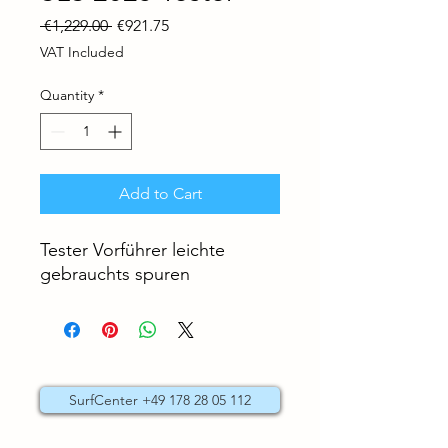
Regular
Sale
 €1,229.00 
€921.75
Price
Price
VAT Included
Quantity
*
Add to Cart
Tester Vorführer leichte
gebrauchts spuren
SurfCenter +49 178 28 05 112