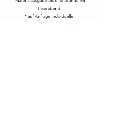
* Materialausgabe bis eine Stunde vor
Feierabend
* auf Anfrage individuelle
Terminvereinbarungen möglich, auch
ausserhalb der Saison
NEWs via:
WhatsApp Kanal
WhatsApp Community
Newsletter: Immer auf dem Laufenden
bleiben
Vorname