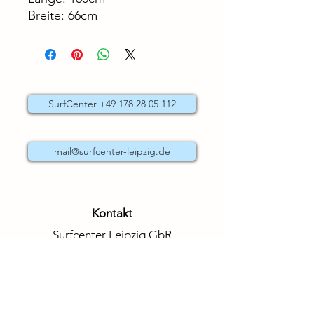
Breite: 66cm
SurfCenter +49 178 28 05 112
mail@surfcenter-leipzig.de
Kontakt
Surfcenter Leipzig GbR
Hafenstraße 23a
04416 Markkleeberg
mobil:
0178 28 05 112