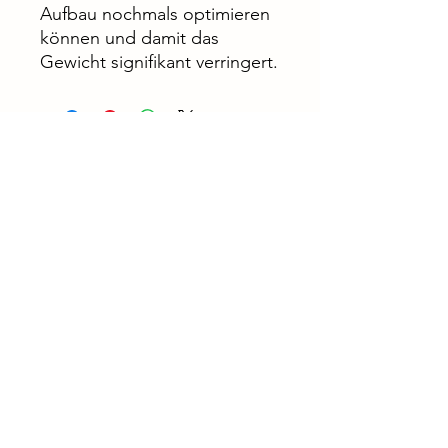
Aufbau nochmals optimieren
können und damit das
Gewicht signifikant verringert.
SurfCenter +49 178 28 05 112
mail@surfcenter-leipzig.de
Kontakt
Surfcenter Leipzig GbR
Hafenstraße 23a
04416 Markkleeberg