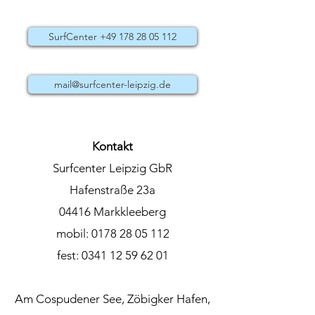
SurfCenter +49 178 28 05 112
mail@surfcenter-leipzig.de
Kontakt
Surfcenter Leipzig GbR
Hafenstraße 23a
04416 Markkleeberg
mobil:
0178 28 05 112
fest:
0341 12 59 62 01
Am Cospudener See, Zöbigker Hafen,