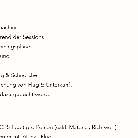
oaching
rend der Sessions
ainingspläne
fung
ng & Schnorcheln
uchung von Flug & Unterkunft
l dazu gebucht werden
0€ (5 Tage) pro Person (exkl. Material, Richtwert)
mmer mit AI inkl. Flug