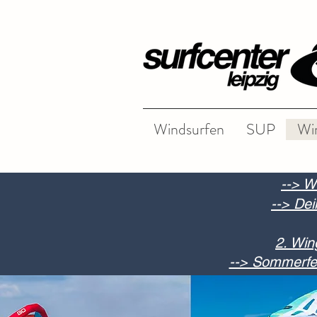
Windsurfen
SUP
Wi
--> W
--> Dei
2. Win
--> Sommerfer