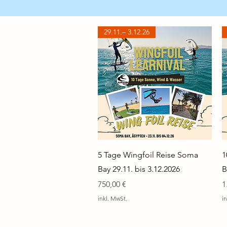
29.11.– 3.12.26
5 Tage Wingfoil Reise Soma
1
Bay 29.11. bis 3.12.2026
B
Preis
P
750,00 €
1
inkl. MwSt.
i