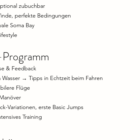
ptional zubuchbar
Winde, perfekte Bedingungen
yale Soma Bay
festyle
g-Programm
yse & Feedback
Wasser → Tipps in Echtzeit beim Fahren
bilere Flüge
 Manöver
k-Variationen, erste Basic Jumps
tensives Training