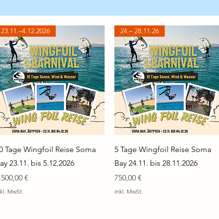
23.11.–4.12.2026
24.– 28.11.26
0 Tage Wingfoil Reise Soma
5 Tage Wingfoil Reise Soma
ay 23.11. bis 5.12.2026
Bay 24.11. bis 28.11.2026
reis
Preis
.500,00 €
750,00 €
nkl. MwSt.
inkl. MwSt.