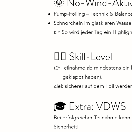
🌞 No-Wind-Aktiv
Pump-Foiling – Technik & Balanc
Schnorcheln im glasklaren Wasse
👉 So wird jeder Tag ein Highlig
🏄‍♂️ Skill-Level
👉 Teilnahme ab mindestens ein b
geklappt haben).
Ziel: sicherer auf dem Foil werd
🎓 Extra: VDWS-Li
Bei erfolgreicher Teilnahme kann
Sicherheit!