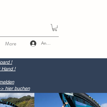
More
Anmelden
oard !
r Hand !
nmelden
-> hier buchen