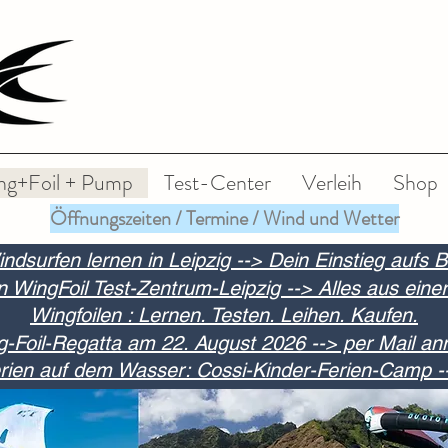
ng+Foil + Pump
Test-Center
Verleih
Shop
Öffnungszeiten / Termine / Wind und Wetter
indsurfen lernen in Leipzig --> Dein Einstieg aufs B
n WingFoil Test-Zentrum-Leipzig --> Alles aus eine
Wingfoilen : Lernen. Testen. Leihen. Kaufen.
g-Foil-Regatta am 22. August 2026 --> per Mail a
ien auf dem Wasser: Cossi-Kinder-Ferien-Camp -